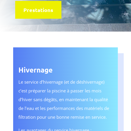
Prestations
Hivernage
Le service d’hivernage (et de déshivernage)
c’est préparer la piscine à passer les mois
d’hiver sans dégâts, en maintenant la qualité
de l’eau et les performances des matériels de
filtration pour une bonne remise en service.
Les avantages du service hivernage :